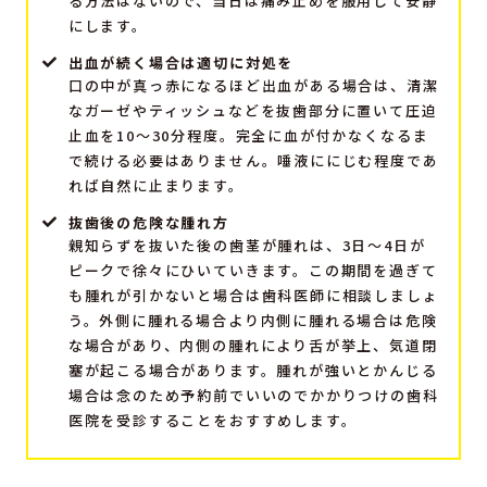
る方法はないので、当日は痛み止めを服用して安静
にします。
出血が続く場合は適切に対処を
口の中が真っ赤になるほど出血がある場合は、清潔
なガーゼやティッシュなどを抜歯部分に置いて圧迫
止血を10～30分程度。完全に血が付かなくなるま
で続ける必要はありません。唾液ににじむ程度であ
れば自然に止まります。
抜歯後の危険な腫れ方
親知らずを抜いた後の歯茎が腫れは、3日～4日が
ピークで徐々にひいていきます。この期間を過ぎて
も腫れが引かないと場合は歯科医師に相談しましょ
う。外側に腫れる場合より内側に腫れる場合は危険
な場合があり、内側の腫れにより舌が挙上、気道閉
塞が起こる場合があります。腫れが強いとかんじる
場合は念のため予約前でいいのでかかりつけの歯科
医院を受診することをおすすめします。